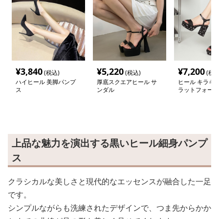
¥
3,840
¥
5,220
¥
7,200
(税込)
(税込)
(税込
ハイヒール 美脚パンプ
厚底スクエアヒール サ
ヒール キラキ
ス
ンダル
ラットフォーム
上品な魅力を演出する黒いヒール細身パンプ
ス
クラシカルな美しさと現代的なエッセンスが融合した一足
です。
シンプルながらも洗練されたデザインで、つま先からかか