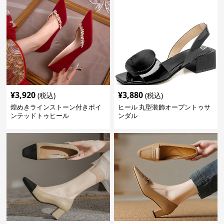
¥
3,920
¥
3,880
(税込)
(税込)
煌めきラインストーン付きポイ
ヒール 丸型装飾オープントゥサ
ンテッドトゥヒール
ンダル