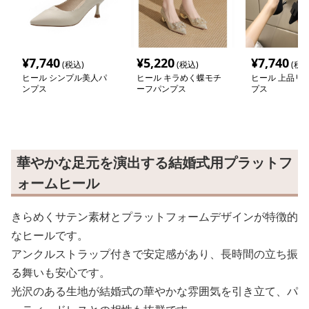
¥
7,740
¥
5,220
¥
7,740
(税込)
(税込)
(税込
ヒール シンプル美人パ
ヒール キラめく蝶モチ
ヒール 上品リ
ンプス
ーフパンプス
プス
華やかな足元を演出する結婚式用プラットフ
ォームヒール
きらめくサテン素材とプラットフォームデザインが特徴的
なヒールです。
アンクルストラップ付きで安定感があり、長時間の立ち振
る舞いも安心です。
光沢のある生地が結婚式の華やかな雰囲気を引き立て、パ