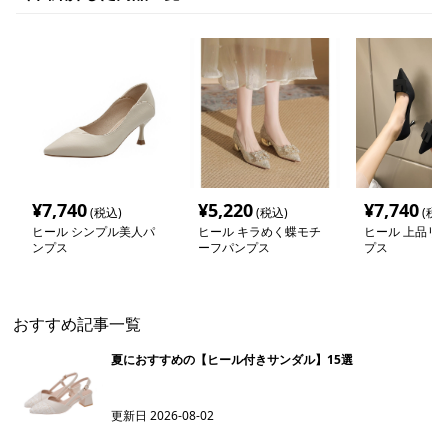
¥
7,740
¥
5,220
¥
7,740
(税込)
(税込)
(税込
ヒール シンプル美人パ
ヒール キラめく蝶モチ
ヒール 上品リ
ンプス
ーフパンプス
プス
おすすめ記事一覧
夏におすすめの【ヒール付きサンダル】15選
更新日
2026-08-02