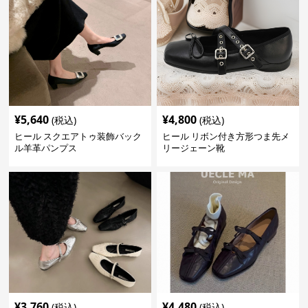
¥
5,640
¥
4,800
(税込)
(税込)
ヒール スクエアトゥ装飾バック
ヒール リボン付き方形つま先メ
ル羊革パンプス
リージェーン靴
¥
3,760
¥
4,480
(税込)
(税込)