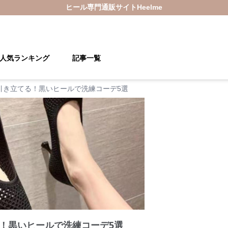
ヒール
専門通販サイト
Heelme
人気ランキング
記事一覧
引き立てる！黒いヒールで洗練コーデ5選
！黒いヒールで洗練コーデ5選