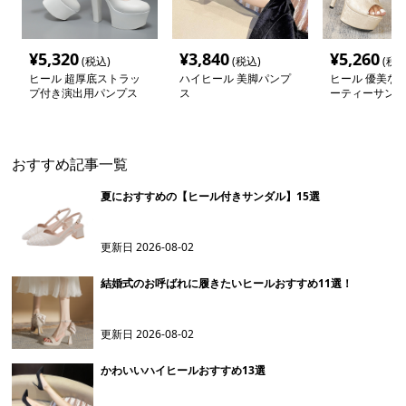
¥
5,320
¥
3,840
¥
5,260
(税込)
(税込)
(税込
ヒール 超厚底ストラッ
ハイヒール 美脚パンプ
ヒール 優美な華
プ付き演出用パンプス
ス
ーティーサンダ
おすすめ記事一覧
夏におすすめの【ヒール付きサンダル】15選
更新日
2026-08-02
結婚式のお呼ばれに履きたいヒールおすすめ11選！
更新日
2026-08-02
かわいいハイヒールおすすめ13選