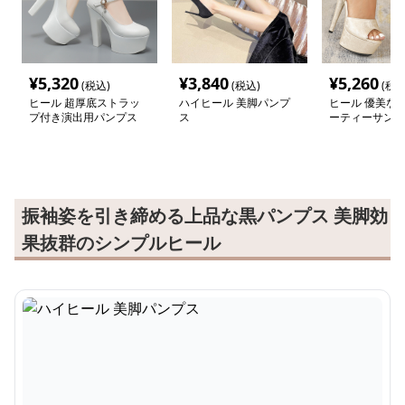
¥
5,320
¥
3,840
¥
5,260
(税込)
(税込)
(税込
ヒール 超厚底ストラッ
ハイヒール 美脚パンプ
ヒール 優美な華
プ付き演出用パンプス
ス
ーティーサンダ
振袖姿を引き締める上品な黒パンプス 美脚効
果抜群のシンプルヒール