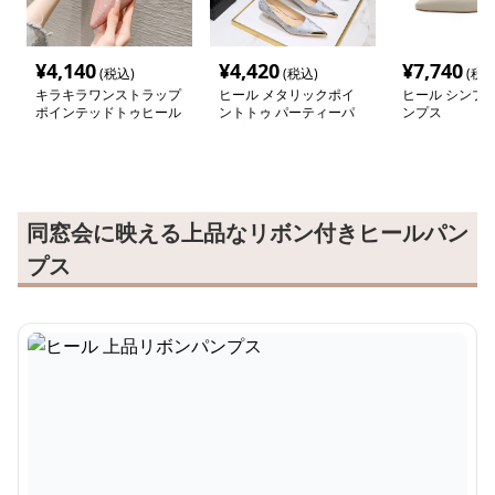
¥
4,140
¥
4,420
¥
7,740
(税込)
(税込)
(税込
キラキラワンストラップ
ヒール メタリックポイ
ヒール シンプ
ポインテッドトゥヒール
ントトゥ パーティーパ
ンプス
ンプス
同窓会に映える上品なリボン付きヒールパン
プス