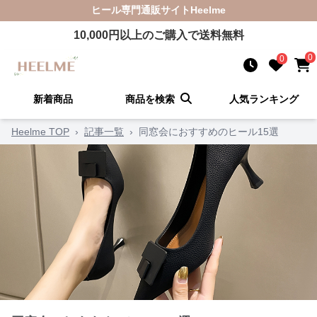
ヒール
専門通販サイト
Heelme
10,000
円以上のご購入で送料無料
0
0
新着商品
商品を検索
人気ランキング
Heelme TOP
›
記事一覧
›
同窓会におすすめのヒール15選