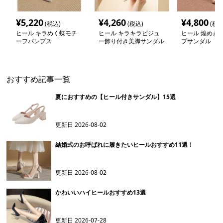
¥
5,220
¥
4,260
¥
4,800
(税込)
(税込)
(税込
ヒール キラめく蝶モチ
ヒール キラキラビジュ
ヒール 煌めき
ーフパンプス
ー飾り付き美脚サンダル
プサンダル
おすすめ記事一覧
夏におすすめの【ヒール付きサンダル】15選
更新日
2026-08-02
結婚式のお呼ばれに履きたいヒールおすすめ11選！
更新日
2026-08-02
かわいいハイヒールおすすめ13選
更新日
2026-07-28