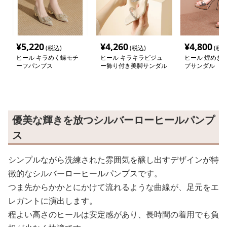
¥
5,220
¥
4,260
¥
4,800
(税込)
(税込)
(税込
ヒール キラめく蝶モチ
ヒール キラキラビジュ
ヒール 煌めき
ーフパンプス
ー飾り付き美脚サンダル
プサンダル
優美な輝きを放つシルバーローヒールパンプ
ス
シンプルながら洗練された雰囲気を醸し出すデザインが特
徴的なシルバーローヒールパンプスです。
つま先からかかとにかけて流れるような曲線が、足元をエ
レガントに演出します。
程よい高さのヒールは安定感があり、長時間の着用でも負