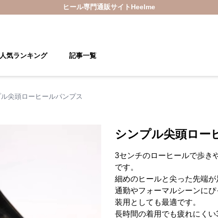
ヒール
専門通販サイト
Heelme
人気ランキング
記事一覧
プル尖頭ローヒールパンプス
シンプル尖頭ロー
3センチのローヒールで歩き
です。
細めのヒールと尖った先端が
通勤やフォーマルシーンにぴ
装用としても最適です。
長時間の着用でも疲れにくい