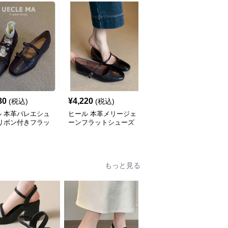
80
¥
4,220
¥
4,800
(税込)
(税込)
(税込)
ル 本革バレエシュ
ヒール 本革メリージェ
ヒール フレンチスタイ
 リボン付きフラッ
ーンフラットシューズ
ル 本革メリージェーン
ンプス
フラットパンプス
もっと見る