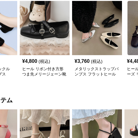
¥
4,800
¥
3,760
¥
4,4
(税込)
(税込)
ックル
ヒール リボン付き方形
メタリックストラップパ
ヒー
プス
つま先メリージェーン靴
ンプス フラットヒール
ーズ
トパ
イテム