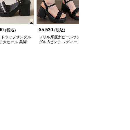
00
¥
5,530
¥
5,660
(税込)
(税込)
(税込)
ストラップサンダル
フリル厚底太ヒールサン
リボン飾り8センチヒー
チ太ヒール 美脚
ダル 8センチ レディース
ルスリングバックパンプ
夏
ス美脚