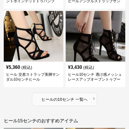
ントポインテッドトゥパンプ
ヒールアンクルストラップサン
ス 10cm
ダル 10cm
¥
5,360
¥
3,430
(税込)
(税込)
ヒール 交差ストラップ美脚サン
ヒール10センチ 透け感メッシュ
ダル10センチヒール
レースアップオープントゥブー
ティー
›
ヒール
の
10センチ
一覧へ
ヒール15センチのおすすめアイテム