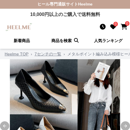
ヒール
専門通販サイト
Heelme
10,000
円以上のご購入で送料無料
0
0
新着商品
商品を検索
人気ランキング
Heelme TOP
›
7センチの一覧
›
メタルポイント編み込み模様ヒー
Previous slide
Ne