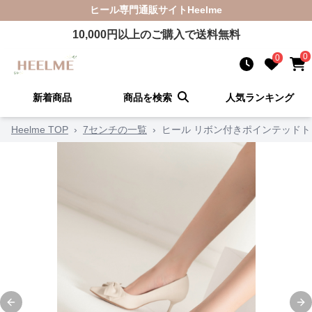
ヒール
専門通販サイト
Heelme
10,000
円以上のご購入で送料無料
0
0
新着商品
商品を検索
人気ランキング
Heelme TOP
›
7センチの一覧
›
ヒール リボン付きポインテッド
Previous slide
Ne