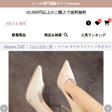
ヒール
専門通販サイト
Heelme
10,000
円以上のご購入で送料無料
0
0
新着商品
商品を検索
人気ランキング
Heelme TOP
›
7センチの一覧
›
ヒール キラキラストーン付きポ
Previous slide
Ne