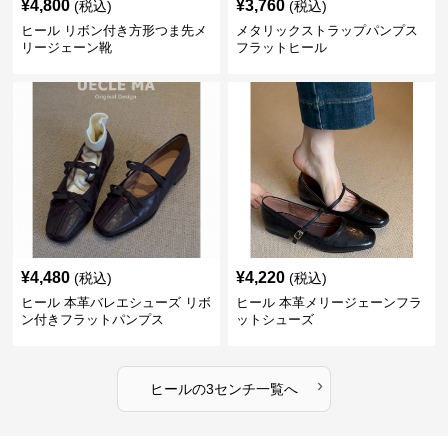
¥
4,800
¥
3,760
(税込)
(税込)
ヒール リボン付き方形つま先メ
メタリックストラップパンプス
リージェーン靴
フラットヒール
¥
4,480
¥
4,220
(税込)
(税込)
ヒール 本革バレエシューズ リボ
ヒール 本革メリージェーンフラ
ン付きフラットパンプス
ットシューズ
›
ヒール
の
3センチ
一覧へ