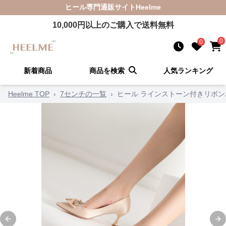
ヒール
専門通販サイト
Heelme
10,000
円以上のご購入で送料無料
0
0
新着商品
商品を検索
人気ランキング
Heelme TOP
›
7センチの一覧
›
ヒール ラインストーン付きリボン
Previous slide
Ne