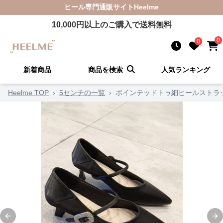
ヒール
専門通販サイト
Heelme
10,000
円以上のご購入で送料無料
0
0
新着商品
商品を検索
人気ランキング
Heelme TOP
›
5センチの一覧
›
ポインテッドトゥ細ヒールストラ
Previous slide
Ne