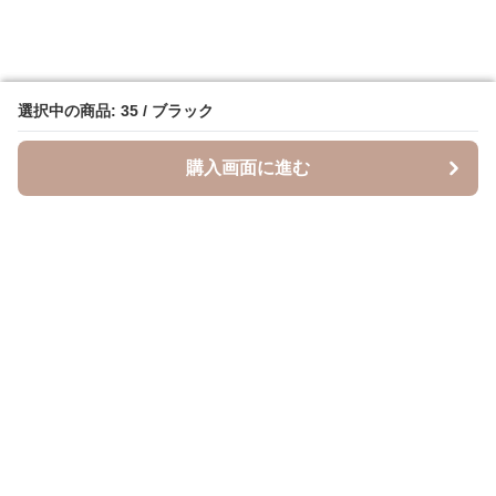
選択中の商品: 35 / ブラック
選択中の商品: 35 / ブラック
購入画面に進む
購入画面に進む
Heelme
について