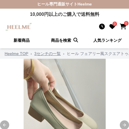
ヒール
専門通販サイト
Heelme
10,000
円以上のご購入で送料無料
0
0
新着商品
商品を検索
人気ランキング
Heelme TOP
›
3センチの一覧
›
ヒール フェアリー風スクエアトゥ
Previous slide
Ne