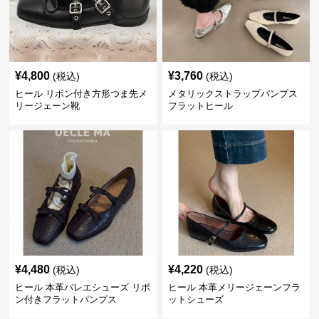
¥
4,800
¥
3,760
(税込)
(税込)
ヒール リボン付き方形つま先メ
メタリックストラップパンプス
リージェーン靴
フラットヒール
¥
4,480
¥
4,220
(税込)
(税込)
ヒール 本革バレエシューズ リボ
ヒール 本革メリージェーンフラ
ン付きフラットパンプス
ットシューズ