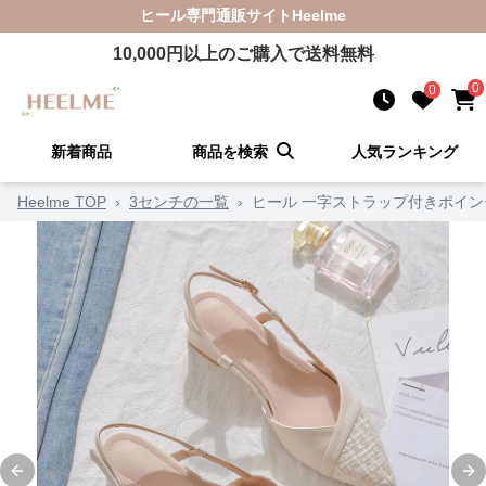
ヒール
専門通販サイト
Heelme
10,000
円以上のご購入で送料無料
0
0
新着商品
商品を検索
人気ランキング
Heelme TOP
›
3センチの一覧
›
ヒール 一字ストラップ付きポイ
Previous slide
Ne