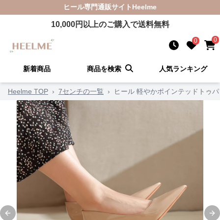
ヒール
専門通販サイト
Heelme
10,000
円以上のご購入で送料無料
0
0
新着商品
商品を検索
人気ランキング
Heelme TOP
›
7センチの一覧
›
ヒール 軽やかポインテッドトゥパ
Previous slide
Ne