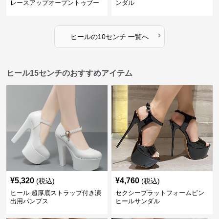
レースアップオープントゥブー
ンダル
ティー
›
ヒール
の
10センチ
一覧へ
ヒール15センチのおすすめアイテム
¥
5,320
¥
4,760
(税込)
(税込)
ヒール 超厚底ストラップ付き演
セクシープラットフォームピン
出用パンプス
ヒールサンダル