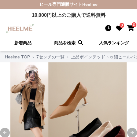
ヒール
専門通販サイト
Heelme
10,000
円以上のご購入で送料無料
0
0
新着商品
商品を検索
人気ランキング
Heelme TOP
›
7センチの一覧
›
上品ポインテッドトゥ細ヒールパ
Previous slide
Ne