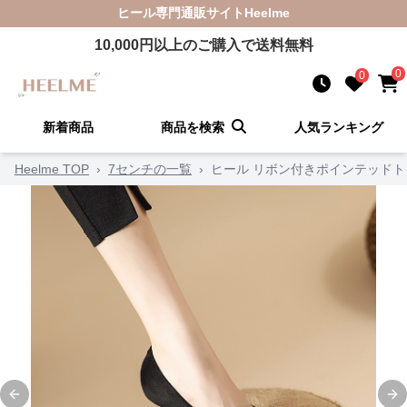
ヒール
専門通販サイト
Heelme
10,000
円以上のご購入で送料無料
0
0
新着商品
商品を検索
人気ランキング
Heelme TOP
›
7センチの一覧
›
ヒール リボン付きポインテッド
Previous slide
Ne