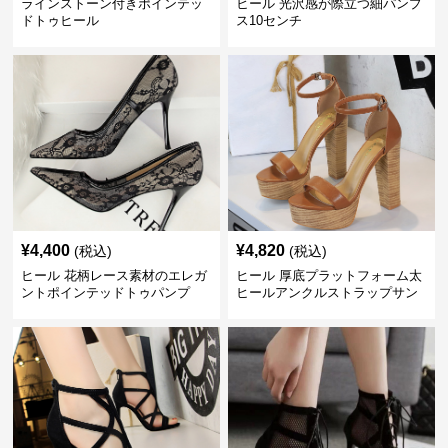
ラインストーン付きポインテッ
ヒール 光沢感が際立つ細パンプ
ドトゥヒール
ス10センチ
¥
4,400
¥
4,820
(税込)
(税込)
ヒール 花柄レース素材のエレガ
ヒール 厚底プラットフォーム太
ントポインテッドトゥパンプ
ヒールアンクルストラップサン
ス 10cm
ダル 10cm