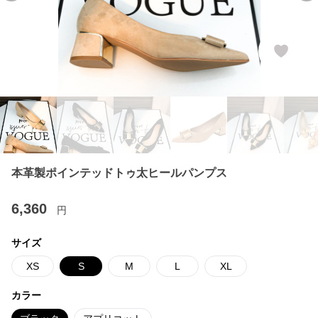
本革製ポインテッドトゥ太ヒールパンプス
6,360
円
サイズ
XS
S
M
L
XL
カラー