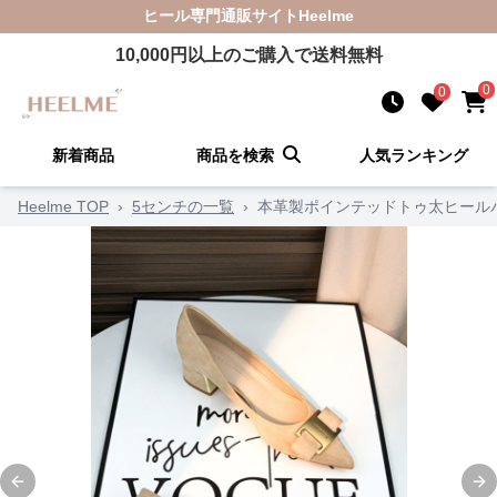
ヒール
専門通販サイト
Heelme
10,000
円以上のご購入で送料無料
0
0
新着商品
商品を検索
人気ランキング
Heelme TOP
›
5センチの一覧
›
本革製ポインテッドトゥ太ヒール
Previous slide
Ne