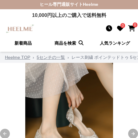
ヒール
専門通販サイト
Heelme
10,000
円以上のご購入で送料無料
0
0
新着商品
商品を検索
人気ランキング
Heelme TOP
›
5センチの一覧
›
レース刺繍 ポインテッドトゥ 5
Previous slide
Ne