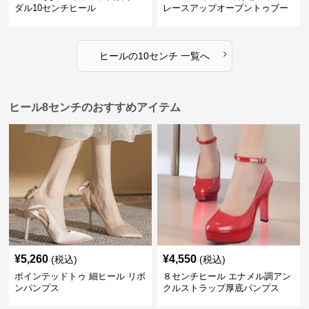
ダル10センチヒール
レースアップオープントゥブー
ティー
›
ヒール
の
10センチ
一覧へ
ヒール8センチのおすすめアイテム
¥
5,260
¥
4,550
(税込)
(税込)
ポインテッドトゥ 細ヒール リボ
８センチヒール エナメル調アン
ンパンプス
クルストラップ厚底パンプス