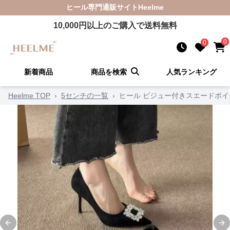
ヒール
専門通販サイト
Heelme
10,000
円以上のご購入で送料無料
0
0
新着商品
商品を検索
人気ランキング
Heelme TOP
›
5センチの一覧
›
ヒール ビジュー付きスエードポ
Previous slide
Ne