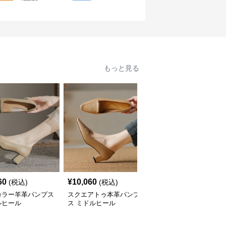
もっと見る
60
¥
10,060
¥
7,740
(税込)
(税込)
(税込)
カラー羊革パンプス
スクエアトゥ本革パンプ
ポインテッドトゥリボン
ルヒール
ス ミドルヒール
パンプス 5センチヒール