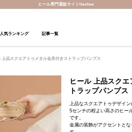
ヒール
専門通販サイト
Heelme
人気ランキング
記事一覧
ル 上品スクエアトゥメタル金具付きストラップパンプス
ヒール 上品スク
トラップパンプス
上品なスクエアトゥデザイン
5センチの程よい高さのヒー
です。
金属の装飾がアクセントとな
す。