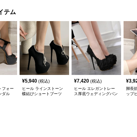
イテム
¥
5,940
¥
7,420
¥
3,9
(税込)
(税込)
トフォー
ヒール ラインストーン
ヒール エレガントレー
脚長
ンダル
蝶結びショートブーツ
ス厚底ウェディングパン
ップ
プス