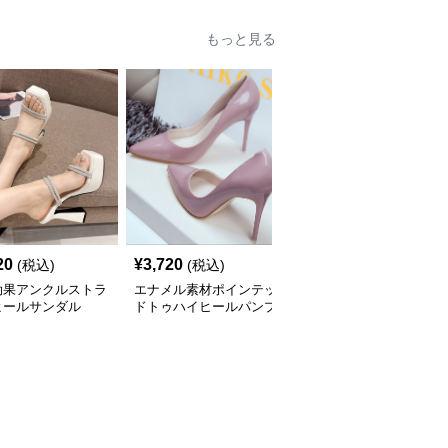
もっと見る
20
¥
3,720
¥
4,600
(税込)
(税込)
(税込)
効果アンクルストラ
エナメル素材ポインテッ
クロスストラップ厚底太
ヒールサンダル
ドトゥハイヒールパンプ
ヒール靴
ス