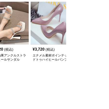
20
¥
3,720
¥
4,600
(税込)
(税込)
(税込)
効果アンクルストラ
エナメル素材ポインテッ
クロスストラップ厚底太
ヒールサンダル
ドトゥハイヒールパンプ
ヒール靴
ス