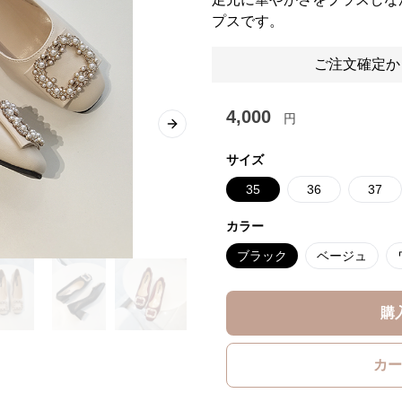
プスです。
ご注文確定か
4,000
円
Next slide
サイズ
35
36
37
カラー
ブラック
ベージュ
購
カー