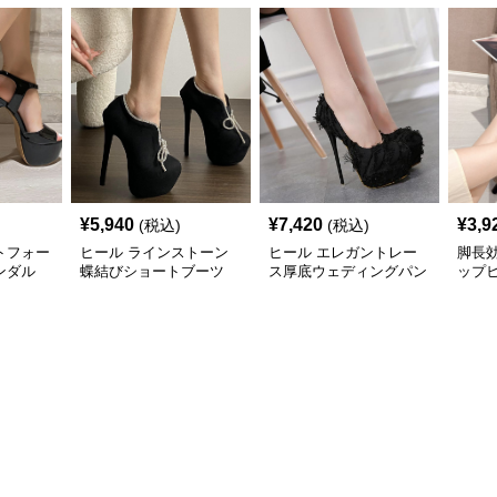
¥
5,940
¥
7,420
¥
3,9
(税込)
(税込)
トフォー
ヒール ラインストーン
ヒール エレガントレー
脚長
ンダル
蝶結びショートブーツ
ス厚底ウェディングパン
ップ
プス