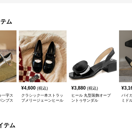
イテム
¥
4,600
¥
3,880
¥
3,1
(税込)
(税込)
ゥ一字ス
クラシック一本ストラッ
ヒール 丸型装飾オープ
バイ
パンプス
プメリージェーンヒール
ントゥサンダル
ミド
パンプス
イテム