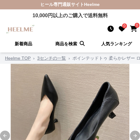
ヒール
専門通販サイト
Heelme
10,000
円以上のご購入で送料無料
0
0
新着商品
商品を検索
人気ランキング
Heelme TOP
›
3センチの一覧
›
ポインテッドトゥ 柔らかレザー 
Previous slide
Ne