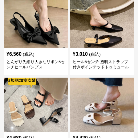
¥
6,560
¥
3,010
(税込)
(税込)
とんがり先細り大きなリボン5セ
ヒール5センチ 透明ストラップ
ンチヒールパンプス
付きポインテッドトゥミュール
¥
4,680
¥
4,420