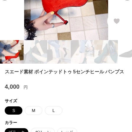
スエード素材 ポインテッドトゥ 5センチヒール パンプス
4,000
円
サイズ
S
M
L
カラー