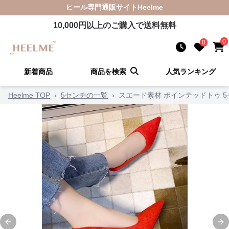
ヒール
専門通販サイト
Heelme
10,000
円以上のご購入で送料無料
0
0
新着商品
商品を検索
人気ランキング
Heelme TOP
›
5センチの一覧
›
スエード素材 ポインテッドトゥ 
Previous slide
Ne