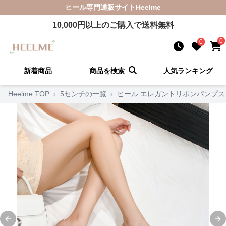
ヒール
専門通販サイト
Heelme
10,000
円以上のご購入で送料無料
0
0
新着商品
商品を検索
人気ランキング
Heelme TOP
›
5センチの一覧
›
ヒール エレガントリボンパンプス
Previous slide
Ne