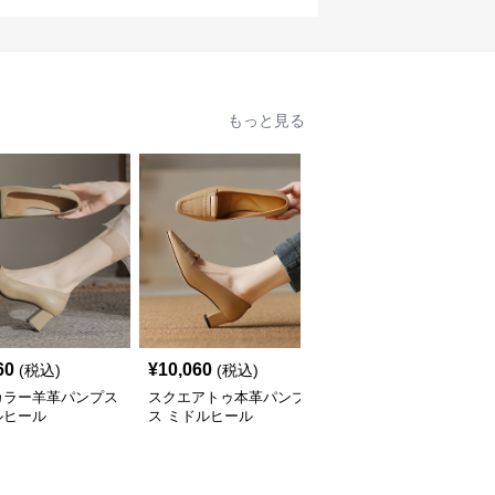
もっと見る
60
¥
10,060
¥
7,740
(税込)
(税込)
(税込)
カラー羊革パンプス
スクエアトゥ本革パンプ
ポインテッドトゥリボン
ルヒール
ス ミドルヒール
パンプス 5センチヒール