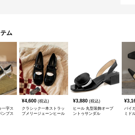
イテム
¥
4,600
¥
3,880
¥
3,1
(税込)
(税込)
ゥ一字ス
クラシック一本ストラッ
ヒール 丸型装飾オープ
バイ
パンプス
プメリージェーンヒール
ントゥサンダル
ミド
パンプス