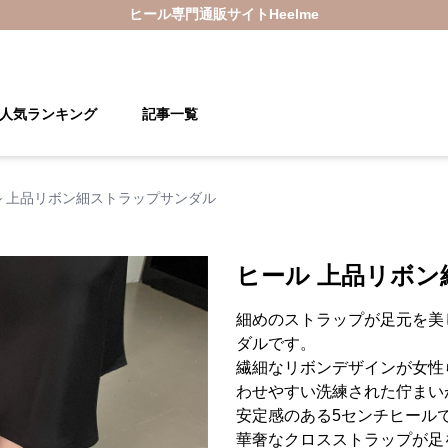
ヒール
専門通販サイト
Heelme
人気ランキング
記事一覧
ル 上品リボン細ストラップサンダル
ヒール 上品リボ
細めのストラップが足元を美
ダルです。
繊細なリボンデザインが女性
わせやすい洗練された佇まい
安定感のある5センチヒール
華奢なクロスストラップが足