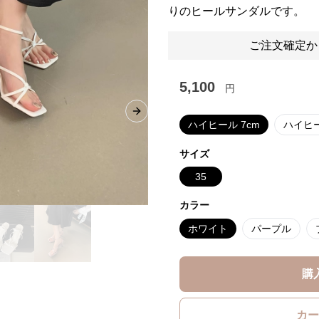
りのヒールサンダルです。
ご注文確定か
5,100
円
Next slide
ハイヒール 7cm
ハイヒー
サイズ
35
カラー
ホワイト
パープル
購
カー