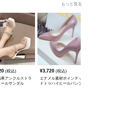
もっと見る
20
¥
3,720
¥
4,600
(税込)
(税込)
(税込)
効果アンクルストラ
エナメル素材ポインテッ
クロスストラップ厚底太
ヒールサンダル
ドトゥハイヒールパンプ
ヒール靴
ス