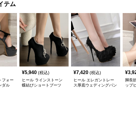
イテム
¥
5,940
¥
7,420
¥
3,9
(税込)
(税込)
トフォー
ヒール ラインストーン
ヒール エレガントレー
脚長
ンダル
蝶結びショートブーツ
ス厚底ウェディングパン
ップ
プス