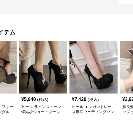
イテム
¥
5,940
¥
7,420
¥
3,9
(税込)
(税込)
トフォー
ヒール ラインストーン
ヒール エレガントレー
脚長
ンダル
蝶結びショートブーツ
ス厚底ウェディングパン
ップ
プス