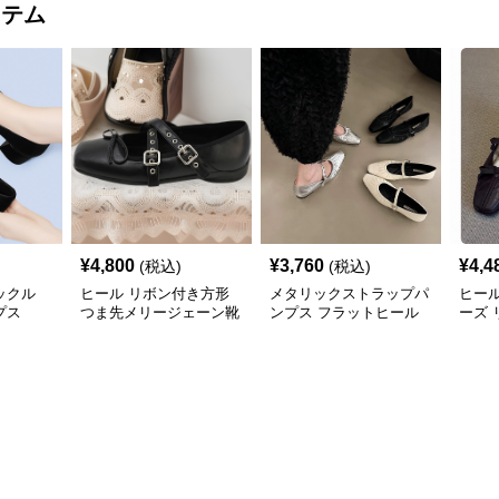
イテム
¥
4,800
¥
3,760
¥
4,4
(税込)
(税込)
ックル
ヒール リボン付き方形
メタリックストラップパ
ヒー
プス
つま先メリージェーン靴
ンプス フラットヒール
ーズ
トパ