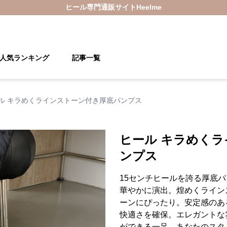
ヒール
専門通販サイト
Heelme
人気ランキング
記事一覧
ル キラめくラインストーン付き厚底パンプス
ヒール キラめく
ンプス
15センチヒールを誇る厚底
華やかに演出。煌めくライン
ーンにぴったり。安定感のあ
快適さを確保。エレガントな
ができる一足。あなたのスタ