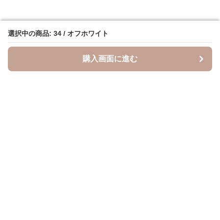
選択中の商品: 34 / オフホワイト
選択中の商品: 34 / オフホワイト
購入画面に進む
購入画面に進む
Heelme
について
会社概要