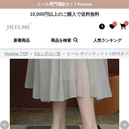
ヒール
専門通販サイト
Heelme
10,000
円以上のご購入で送料無料
0
0
新着商品
商品を検索
人気ランキング
Heelme TOP
›
3センチの一覧
›
ヒール ポインテッドトゥ鋲付き
Previous slide
Ne