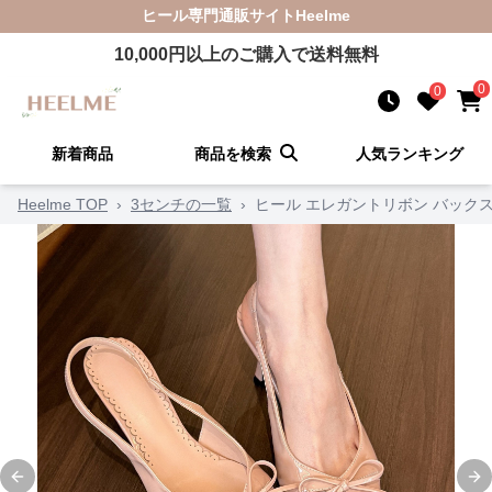
ヒール
専門通販サイト
Heelme
10,000
円以上のご購入で送料無料
0
0
新着商品
商品を検索
人気ランキング
Heelme TOP
›
3センチの一覧
›
ヒール エレガントリボン バック
Previous slide
Ne