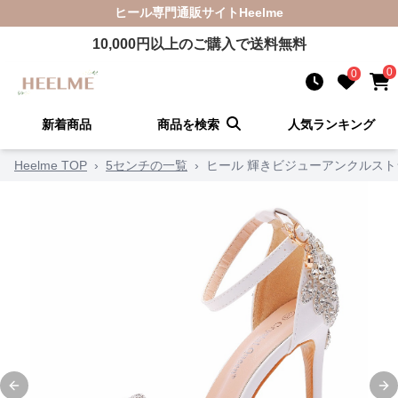
ヒール
専門通販サイト
Heelme
10,000
円以上のご購入で送料無料
0
0
新着商品
商品を検索
人気ランキング
Heelme TOP
›
5センチの一覧
›
ヒール 輝きビジューアンクルス
Previous slide
Ne