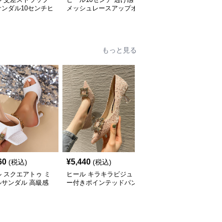
ンダル10センチヒ
メッシュレースアップオ
プ厚底サンダル
ープントゥブーティー
もっと見る
60
¥
5,440
¥
3,840
(税込)
(税込)
(税込)
 スクエアトゥ ミ
ヒール キラキラビジュ
ヒール キラキラストー
ルサンダル 高級感
ー付きポインテッドパン
ン付きポインテッドトゥ
プス
ミュールパンプス