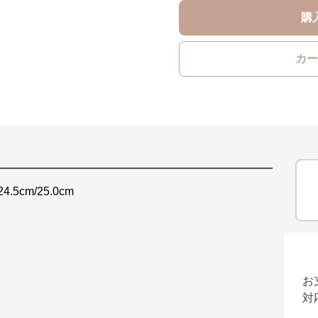
購
カー
24.5cm/25.0cm
お
対