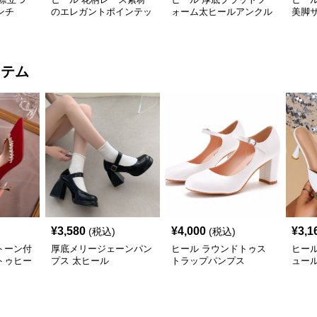
ンチ
のエレガントポインテッ
ォーム太ヒールアンクル
美脚サ
ドトゥパンプス 10cm
ストラップサンダル
ール
10cm
イテム
¥
3,580
¥
4,000
¥
3,1
(税込)
(税込)
トーン付
厚底メリージェーンパン
ヒール ラウンドトゥス
ヒール
トゥヒー
プス 太ヒール
トラップパンプス
ュー