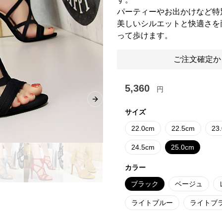
パーティーやお出かけなど特
美しいシルエットと快適さを
って歩けます。
ご注文確定か
5,360
円
Next slide
サイズ
22.0cm
22.5cm
23
24.5cm
25.0cm
カラー
ブラック
ベージュ
ライトブルー
ライトブ