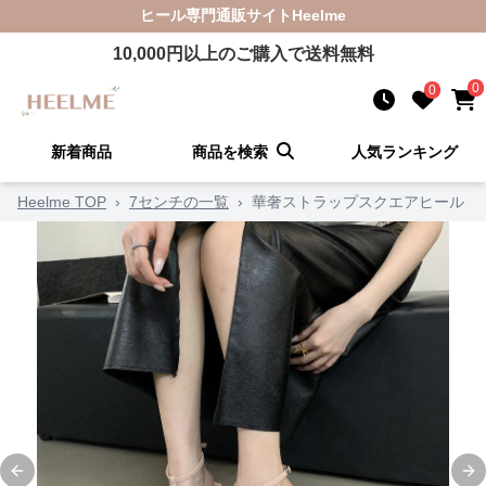
ヒール
専門通販サイト
Heelme
10,000
円以上のご購入で送料無料
0
0
新着商品
商品を検索
人気ランキング
Heelme TOP
›
7センチの一覧
›
華奢ストラップスクエアヒール
Previous slide
Ne