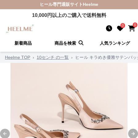
ヒール
専門通販サイト
Heelme
10,000
円以上のご購入で送料無料
0
0
新着商品
商品を検索
人気ランキング
Heelme TOP
›
10センチ の一覧
›
ヒール キラめき優雅サテンバッ
Previous slide
Ne