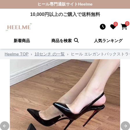
ヒール
専門通販サイト
Heelme
10,000
円以上のご購入で送料無料
0
0
新着商品
商品を検索
人気ランキング
Heelme TOP
›
10センチ の一覧
›
ヒール エレガントバックストラ
Previous slide
Ne