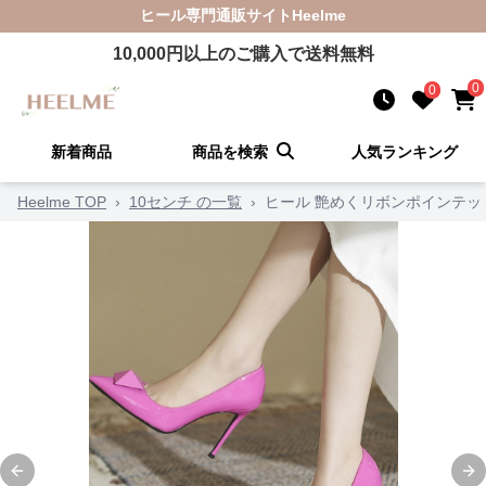
ヒール
専門通販サイト
Heelme
10,000
円以上のご購入で送料無料
0
0
新着商品
商品を検索
人気ランキング
Heelme TOP
›
10センチ の一覧
›
ヒール 艶めくリボンポインテッ
Previous slide
Ne